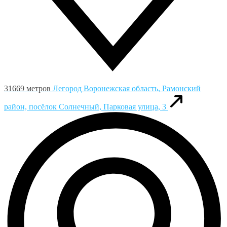
31669 метров
Легород
Воронежская область, Рамонский
район, посёлок Солнечный, Парковая улица, 3