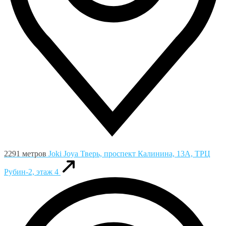
2291 метров
Joki Joya
Тверь, проспект Калинина, 13А, ТРЦ
Рубин-2, этаж 4