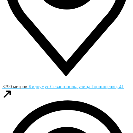
3790 метров
Кидрумус
Севастополь, улица Горпищенко, 41