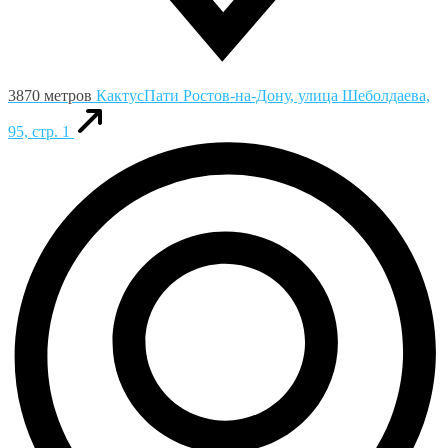
3870 метров
КактусПати
Ростов-на-Дону, улица Шеболдаева,
95, стр. 1