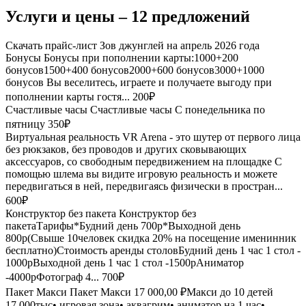
Услуги и цены – 12 предложений
Скачать прайс-лист Зов джунглей на апрель 2026 года
Бонусы
Бонусы при пополнении карты:1000+200
бонусов1500+400 бонусов2000+600 бонусов3000+1000
бонусов Вы веселитесь, играете и получаете выгоду при
пополнении карты гостя...
200₽
Счастливые часы
Счастливые часы С понедельника по
пятницу
350₽
Виртуальная реальность
VR Arena - это шутер от первого лица
без рюкзаков, без проводов и других сковывающих
аксессуаров, со свободным передвижением на площадке С
помощью шлема вы видите игровую реальность и можете
передвигаться в ней, передвигаясь физически в простран...
600₽
Конструктор без пакета
Конструктор без
пакетаТарифы*Будний день 700р*Выходной день
800р(Свыше 10человек скидка 20% на посещение именинник
бесплатно)Стоимость аренды столовБудний день 1 час 1 стол -
1000рВыходной день 1 час 1 стол -1500рАниматор
-4000рФотограф 4...
700₽
Пакет Макси
Пакет Макси 17 000,00 ₽Макси до 10 детей
17.000тыс• игровая зона• аквагрим• аниматор на 1 час•