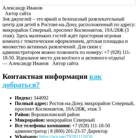
Александр Иванов
Автор сайта
Зов джунглей – это яркий и безопасный развлекательный
центр для детей в Ростове-на-Дону, расположенный по адресу:
микрорайон Северный, проспект Космонавтов, 19А/28Ж (3
этаж). Здесь маленьких гостей ждёт просторная игровая
комната с тематическим оформлением, детская площадка и
множество активных развлечений. Для связи с
администратором можно позвонить по номеру: +7 (928) 111-
18-50. Идеальное место для весёлого и активного отдыха!
— Александр Иванов
Автор сайта
Контактная информация
как
добраться?
Индекс:
344092
Полный адрес:
Ростов-на-Дону, микрорайон Северный,
проспект Космонавтов, 19А/28Ж, этаж 3
Район:
Ворошиловский район
Микрорайон:
микрорайон Северный
Все телефоны компании:
+7 (928) 111-18-50
администратор | 8 (800) 201-23-37 Директор
Whatsapp:
https://wa.me/79281111850