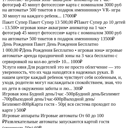
фотограф 45 минут фотосессия• карта с номиналом 3000 руб
на автоматы• 500 тикетов в подарок имениннику• ⁠VR- игра
30 минут на каждого ребенк...
17000₽
Пакет Супер
Пакет Супер 13 500,00 ₽Пакет Супер до 10 детей
- 13.500• игровая зона• аквагрим• аниматор на 1 час•
фотограф 45 минут фотосессия• карта с номиналом 3000 руб
на автоматы• 500 тикетов в подарок имениннику
13500₽
День Рождения
Пакет День Рождения Бесплатно
1 000,00 ₽День Рождения Бесплатно • игровая зона• игровые
автоматы• аренда праздничной зоны на 3 часа бесплатно с
сервировкой на кол-во детей• 10...
1000₽
Услуги няня
Для родителей это не просто облегчение — это
уверенность, что их чада находятся в надежных руках. В
нашем центре каждый ребенок чувствует себя особенным, и,
уходя, родители могут наслаждаться спокойствием, зная, что
их дети в окружении заботы и лю...
300₽
Игровая зона
Будний день/1час -500рБудний день/Безлимит
-700рВыходной день/1час-600рВыходной день/
Безлимит-800рКарта гостя - 50р( вся система проходит по
карте )
500₽
Игровые аппараты
Игровые автоматы От 60 до 100
₽Развлекательные автоматы запускаются картой гостя
(стоимость 50р)
60₽