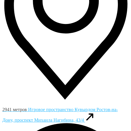
2941 метров
Игровое пространство Кувырдом
Ростов-на-
Дону, проспект Михаила Нагибина, 43/4