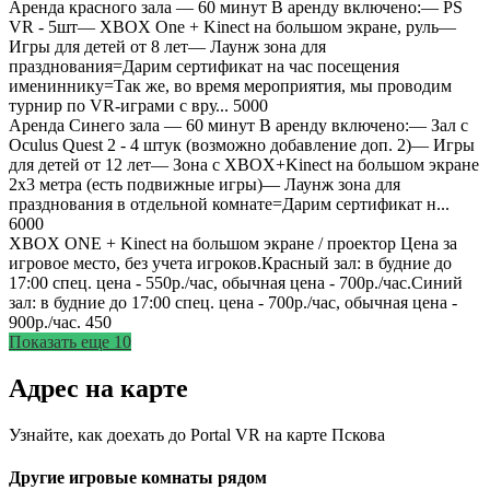
Аренда красного зала — 60 минут
В аренду включено:— PS
VR - 5шт— XBOX One + Kinect на большом экране, руль—
Игры для детей от 8 лет— Лаунж зона для
празднования=Дарим сертификат на час посещения
имениннику=Так же, во время мероприятия, мы проводим
турнир по VR-играми с вру...
5000
Аренда Синего зала — 60 минут
В аренду включено:— Зал с
Oculus Quest 2 - 4 штук (возможно добавление доп. 2)— Игры
для детей от 12 лет— Зона с XBOX+Kinect на большом экране
2х3 метра (есть подвижные игры)— Лаунж зона для
празднования в отдельной комнате=Дарим сертификат н...
6000
XBOX ONE + Kinect на большом экране / проектор
Цена за
игровое место, без учета игроков.Красный зал: в будние до
17:00 спец. цена - 550р./час, обычная цена - 700р./час.Синий
зал: в будние до 17:00 спец. цена - 700р./час, обычная цена -
900р./час.
450
Показать еще 10
Адрес на карте
Узнайте, как доехать до Portal VR на карте Пскова
Другие игровые комнаты рядом