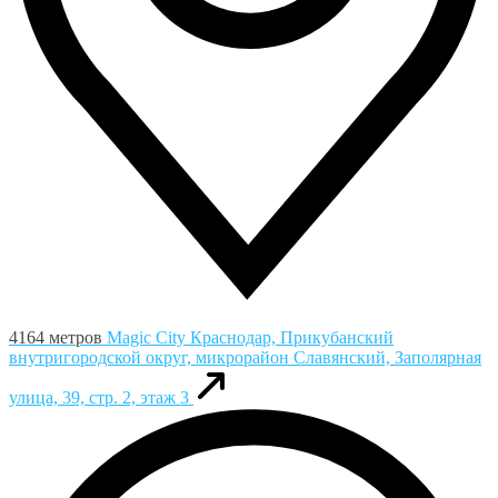
4164 метров
Magic City
Краснодар, Прикубанский
внутригородской округ, микрорайон Славянский, Заполярная
улица, 39, стр. 2, этаж 3