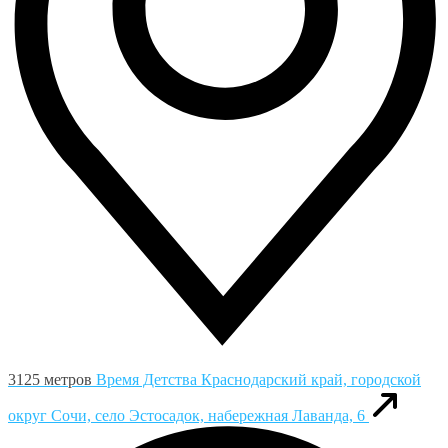
3125 метров
Время Детства
Краснодарский край, городской
округ Сочи, село Эстосадок, набережная Лаванда, 6