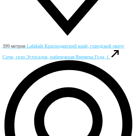
399 метров
Lafakids
Краснодарский край, городской округ
Сочи, село Эстосадок, набережная Времена Года, 1