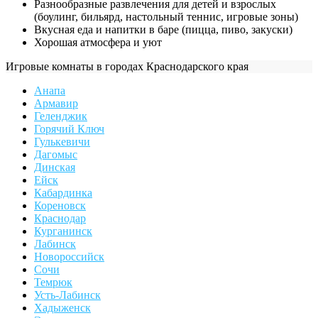
Разнообразные развлечения для детей и взрослых
(боулинг, бильярд, настольный теннис, игровые зоны)
Вкусная еда и напитки в баре (пицца, пиво, закуски)
Хорошая атмосфера и уют
Игровые комнаты в городах Краснодарского края
Анапа
Армавир
Геленджик
Горячий Ключ
Гулькевичи
Дагомыс
Динская
Ейск
Кабардинка
Кореновск
Краснодар
Курганинск
Лабинск
Новороссийск
Сочи
Темрюк
Усть-Лабинск
Хадыженск