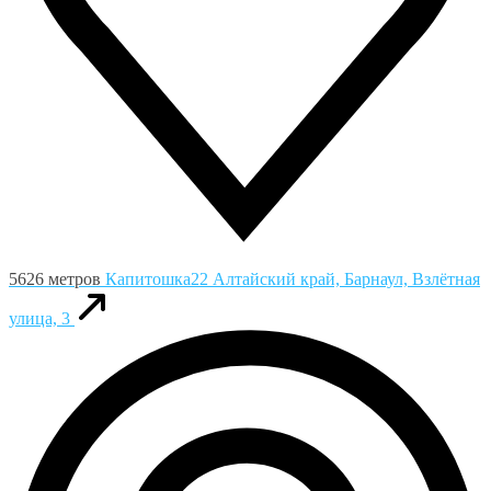
5626 метров
Капитошка22
Алтайский край, Барнаул, Взлётная
улица, 3