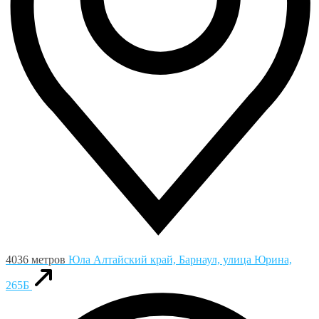
4036 метров
Юла
Алтайский край, Барнаул, улица Юрина,
265Б