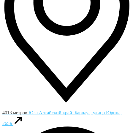
4013 метров
Юла
Алтайский край, Барнаул, улица Юрина,
265Б