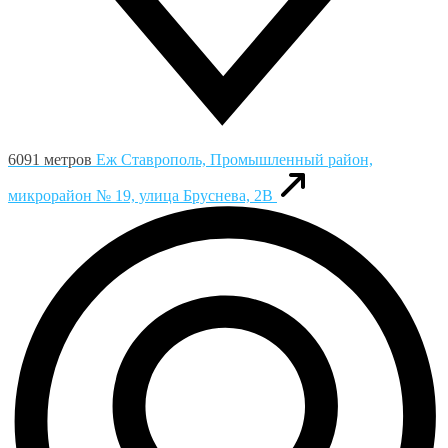
6091 метров
Еж
Ставрополь, Промышленный район,
микрорайон № 19, улица Бруснева, 2В