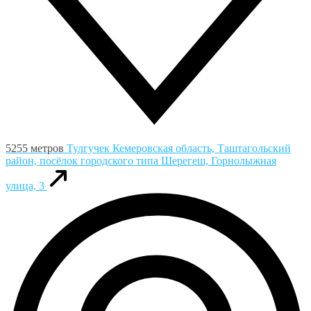
5255 метров
Тулгучек
Кемеровская область, Таштагольский
район, посёлок городского типа Шерегеш, Горнолыжная
улица, 3