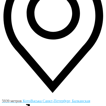
5939 метров
КотоВаська
Санкт-Петербург, Балканская