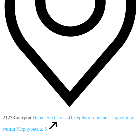
21233 метров
Hameleon
Санкт-Петербург, посёлок Парголово,
улица Меркурьева, 5