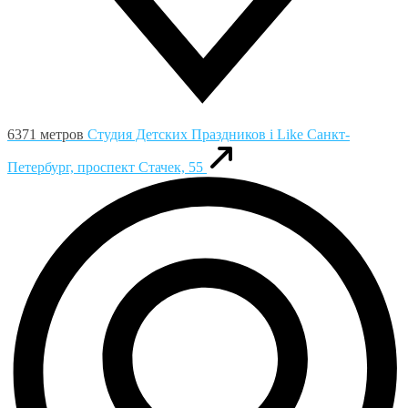
6371 метров
Студия Детских Праздников i Like
Санкт-
Петербург, проспект Стачек, 55