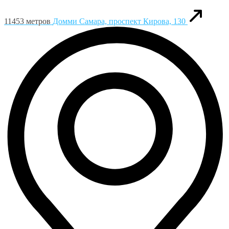
11453 метров
Домми
Самара, проспект Кирова, 130