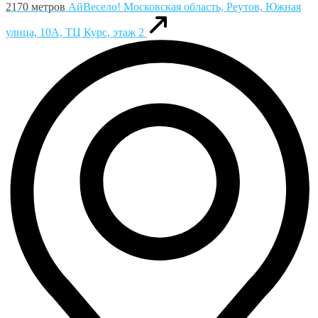
2170 метров
АйВесело!
Московская область, Реутов, Южная
улица, 10А, ТЦ Курс, этаж 2