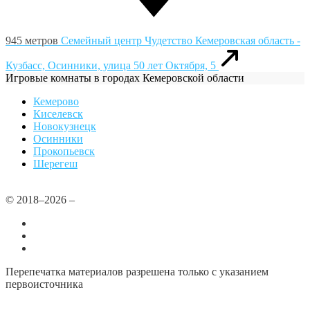
945 метров
Семейный центр Чудетство
Кемеровская область -
Кузбасс, Осинники, улица 50 лет Октября, 5
Игровые комнаты в городах Кемеровской области
Кемерово
Киселевск
Новокузнецк
Осинники
Прокопьевск
Шерегеш
© 2018–2026 –
Все города
Добавить или удалить организацию
Контакты
Перепечатка материалов разрешена только с указанием
первоисточника
Политика конфиденциальности