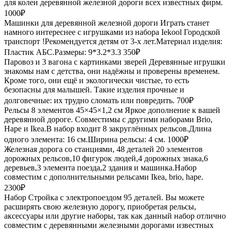
для колеи деревянной железной дороги всех известных фирм.
1000₽
Машинки для деревянной железной дороги
Играть станет
намного интереснее с игрушками из набора Iekool Городской
транспорт !Рекомендуется детям от 3-х лет.Материал изделия:
Пластик АБС.Размеры: 9*3.2*3.3
350₽
Паровоз и 3 вагона с картинками зверей
Деревянные игрушки
знакомы нам с детства, они надёжны и проверены временем.
Кроме того, они ещё и экологически чистые, то есть
безопасны для малышей. Такие изделия прочные и
долговечные: их трудно сломать или повредить.
700₽
Рельсы 8 элементов 45×45×1,2 см
Яркое дополнение к вашей
деревянной дороге. Совместимы с другими наборами Brio,
Hape и Ikea.В набор входит 8 закруглённых рельсов.Длина
одного элемента: 16 см.Ширина рельсы: 4 см.
1000₽
Железная дорога со станциями, 48 деталей
20 элементов
дорожных рельсов,10 фигурок людей,4 дорожных знака,6
деревьев,3 элемента поезда,2 здания и машинка.Набор
совместим с дополнительными рельсами Ikea, brio, hape.
2300₽
Набор Стройка с электропоездом 95 деталей.
Вы можете
расширять свою железную дорогу, приобретая рельсы,
аксессуары или другие наборы, так как данный набор отлично
совместим с деревянными железными дорогами известных