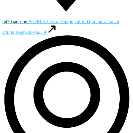
6439 метров
PixelBox
Омск, микрорайон Привокзальный,
улица Карбышева, 39