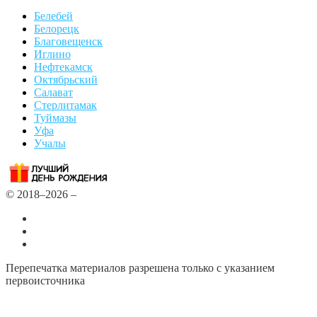
Белебей
Белорецк
Благовещенск
Иглино
Нефтекамск
Октябрьский
Салават
Стерлитамак
Туймазы
Уфа
Учалы
© 2018–2026 –
Все города
Добавить или удалить организацию
Контакты
Перепечатка материалов разрешена только с указанием
первоисточника
Политика конфиденциальности