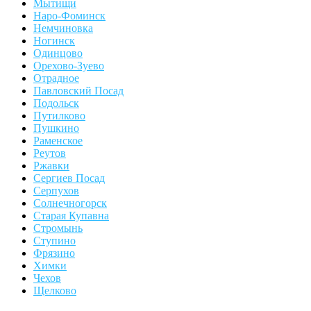
Мытищи
Наро-Фоминск
Немчиновка
Ногинск
Одинцово
Орехово-Зуево
Отрадное
Павловский Посад
Подольск
Путилково
Пушкино
Раменское
Реутов
Ржавки
Сергиев Посад
Серпухов
Солнечногорск
Старая Купавна
Стромынь
Ступино
Фрязино
Химки
Чехов
Щелково