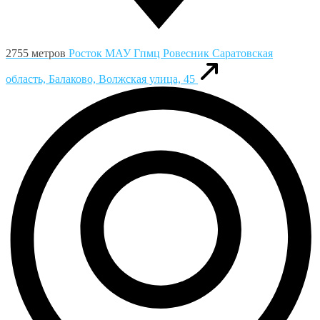
2755 метров
Росток МАУ Гпмц Ровесник
Саратовская
область, Балаково, Волжская улица, 45