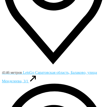
4146 метров
LetsGo
Саратовская область, Балаково, улица
Менделеева, 3/1